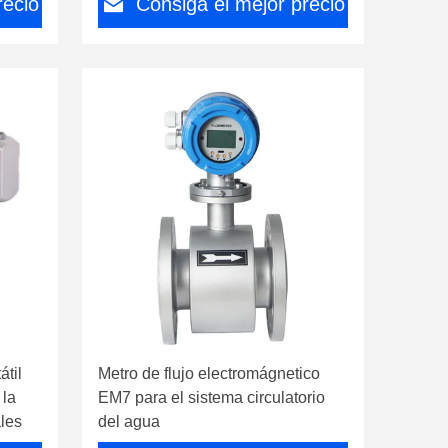
recio
Consiga el mejor precio
átil
Metro de flujo electromágnetico
la
EM7 para el sistema circulatorio
les
del agua