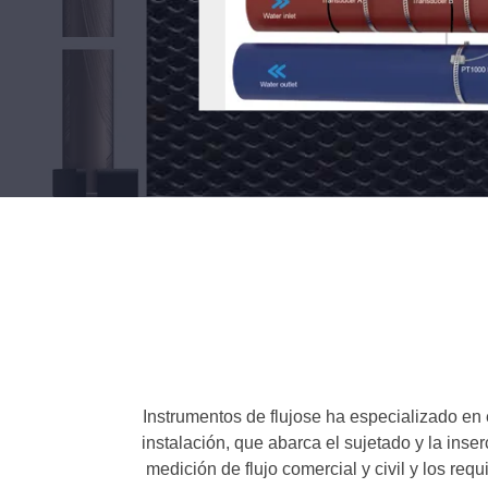
acuerdo
Contacto
TM601
ahora
Video
te
ón
Instrumentos de flujose ha especializado en
instalación, que abarca el sujetado y la inse
medición de flujo comercial y civil y los r