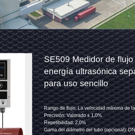
SE509
Flujómetro ultrasónico
Medidor
para el agua química
de
flujo
de
de ensayo será de ± 0,1 m/s ~ ± 5 m/s
 m/s (±0,328 pies/s ~ ±16 pies/s)
Rango de flujo: La velocidad máxima de la corriente es de
Gama de la velocidad: 0 ~ ±16 pies/s (0 ~ 
Precisión: Valorado ± 1,0%
Precisión: ±1,0%
energía
Repetibilidad: 2,0%
Tamaño del tubo: 1”~48”(25mm~1200mm)
ultrasónica
o (opcional): DO9.53～DO220
Gama del diámetro del tubo (opcional): DN25 DN2000
El fluido: Agua, agua de mar, aceite, alco