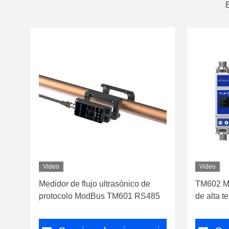
E
Video
Video
Medidor de flujo ultrasónico de
TM602 Me
protocolo ModBus TM601 RS485
de alta 