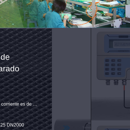
 ST501
 30 km/h.
±5 m/s)
hol…