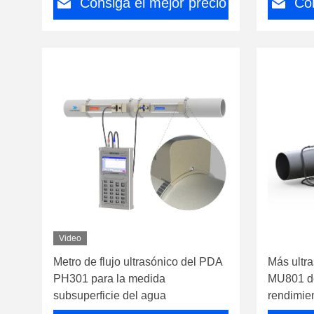
Consiga el mejor precio
Con
Video
Metro de flujo ultrasónico del PDA
Más ultra
PH301 para la medida
MU801 del
subsuperficie del agua
rendimien