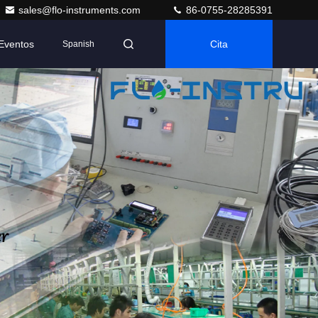
sales@flo-instruments.com
86-0755-28285391
Eventos
Cita
Spanish