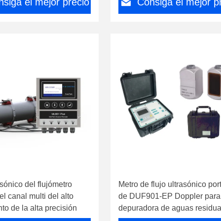
siga el mejor precio
Consiga el mejor p
sónico del flujómetro
Metro de flujo ultrasónico port
 canal multi del alto
de DUF901-EP Doppler para 
to de la alta precisión
depuradora de aguas residua