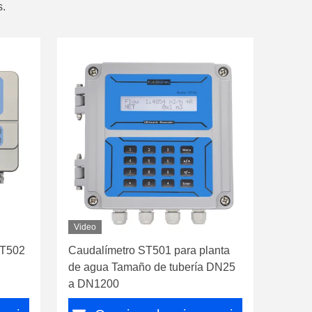
s.
Video
ST502
Caudalímetro ST501 para planta
de agua Tamaño de tubería DN25
a DN1200