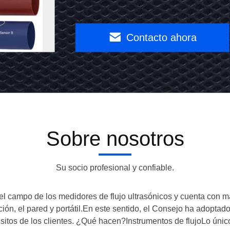
separado
Contacto
para
Contacto ahora
ahora
uso
sencillo
Sobre nosotros
Su socio profesional y confiable.
 el campo de los medidores de flujo ultrasónicos y cuenta con m
rción, el pared y portátil.En este sentido, el Consejo ha adoptad
equisitos de los clientes. ¿Qué hacen?Instrumentos de flujoLo ú