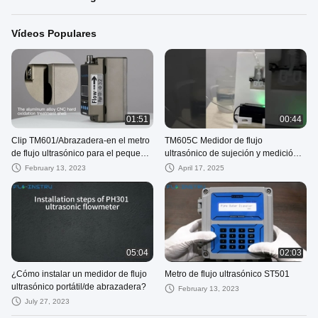
Vídeos Populares
01:51
00:44
Clip TM601/Abrazadera-en el metro
TM605C Medidor de flujo
de flujo ultrasónico para el pequeño
ultrasónico de sujeción y medición
tamaño del tubo
del tamaño del tubo pequeño
February 13, 2023
April 17, 2025
05:04
02:03
¿Cómo instalar un medidor de flujo
Metro de flujo ultrasónico ST501
ultrasónico portátil/de abrazadera?
February 13, 2023
July 27, 2023