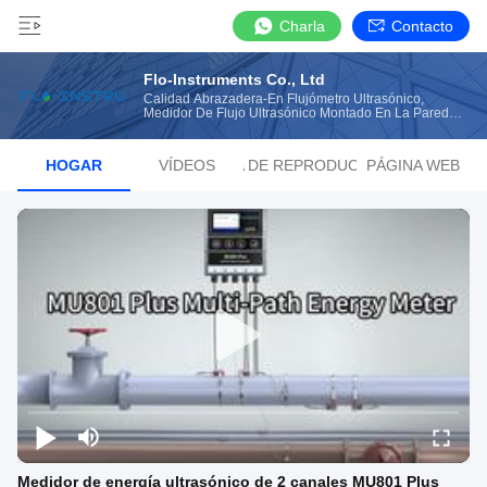
Charla
Contacto
Flo-Instruments Co., Ltd
Calidad Abrazadera-En Flujómetro Ultrasónico,
Medidor De Flujo Ultrasónico Montado En La Pared
Fabricante De China
HOGAR
VÍDEOS
LISTA DE REPRODUCCIÓN
PÁGINA WEB
Medidor de energía ultrasónico de 2 canales MU801 Plus